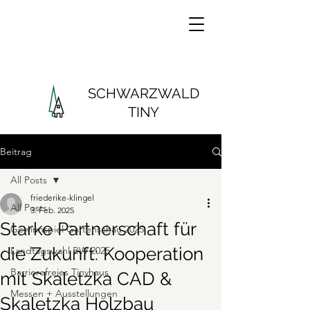
SCHWARZWALD
TINY
Beitrag
All Posts
friederike-klingel
All Posts
3. Feb. 2025
Starke Partnerschaft für
Gewinnspiel Gartenschau 2025
die Zukunft: Kooperation
Landtagswahl BW 2025
Barrierefreies Tinyhaus
mit Skaletzka CAD &
Messen + Ausstellungen
Skaletzka Holzbau